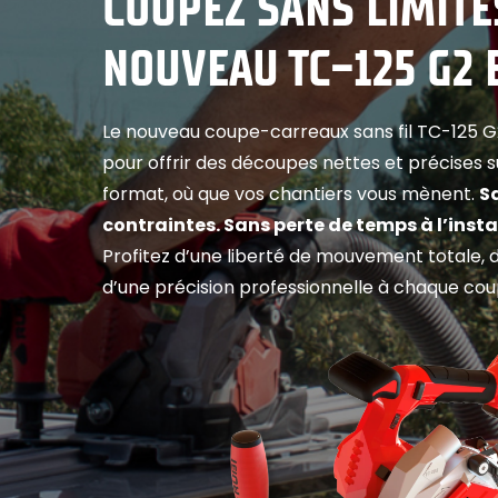
COUPEZ SANS LIMITE
NOUVEAU TC-125 G2 
Le nouveau coupe-carreaux sans fil TC-125 
pour offrir des découpes nettes et précises s
format, où que vos chantiers vous mènent.
S
contraintes. Sans perte de temps à l’insta
Profitez d’une liberté de mouvement totale, d
d’une précision professionnelle à chaque cou