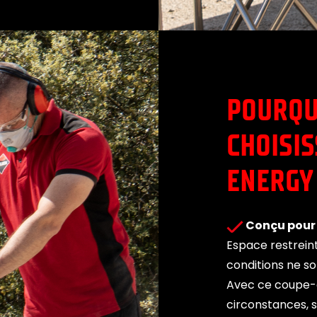
POURQU
CHOISIS
ENERGY
Conçu pour l
Espace restreint
conditions ne so
Avec ce coupe-c
circonstances, s