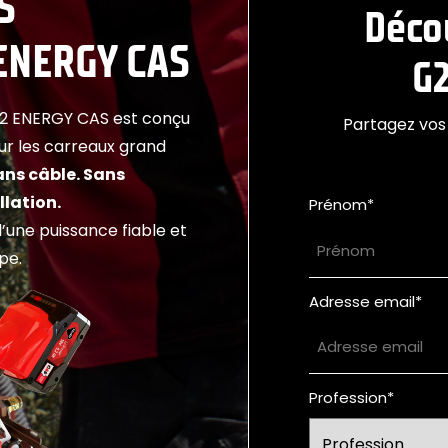
S
Déco
ENERGY CAS
G2
G2 ENERGY CAS est conçu
Partagez vos
ur les carreaux grand
ans câble. Sans
llation.
Prénom
*
’une puissance fiable et
pe.
Adresse email
*
Profession
*