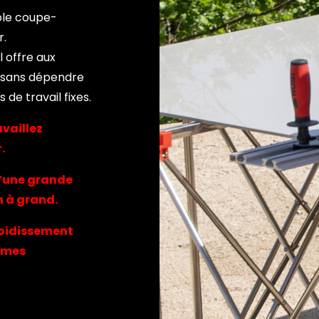
ple coupe-
r.
l offre aux
r sans dépendre
 de travail fixes.
vaillez
.
d’une grande
n à grand.
froidissement
tèmes